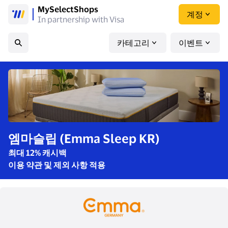
MySelectShops
계정
In partnership with Visa
카테고리
이벤트
엠마슬립 (Emma Sleep KR)
최대 12% 캐시백
이용 약관 및 제외 사항 적용