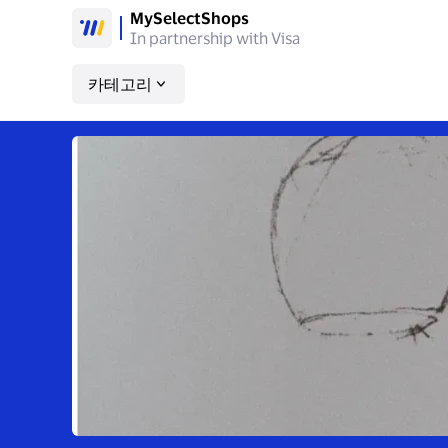
MySelectShops
In partnership with Visa
카테고리