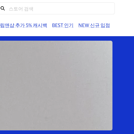
도움말
계정
트립앤샵 추가 5% 캐시백
BEST 인기
NEW 신규 입점