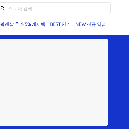
도움말
계정
트립앤샵 추가 5% 캐시백
BEST 인기
NEW 신규 입점