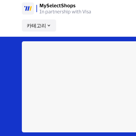
MySelectShops
In partnership with Visa
카테고리