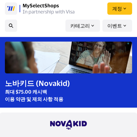
MySelectShops
계정
In partnership with Visa
카테고리
이벤트
노바키드 (Novakid)
최대 $75.00 캐시백
이용 약관 및 제외 사항 적용